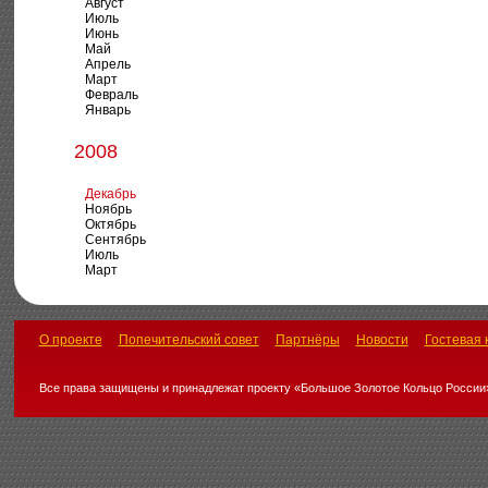
Август
Июль
Июнь
Май
Апрель
Март
Февраль
Январь
2008
Декабрь
Ноябрь
Октябрь
Сентябрь
Июль
Март
О проекте
Попечительский совет
Партнёры
Новости
Гостевая 
Все права защищены и принадлежат проекту «Большое Золотое Кольцо России