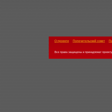
О проекте
Попечительский совет
П
Все права защищены и принадлежат проекту