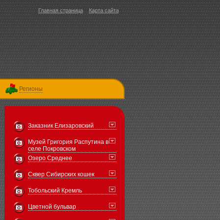
Главная страница
Карта сайта
Регионы
Заказник Елизаровский
Музей Григория Распутина в
селе Покровском
Озеро Среднее
Сквер Сибирских кошек
Тобольский Кремль
Цветной бульвар