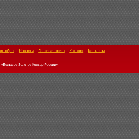
артнёры
Новости
Гостевая книга
Каталог
Контакты
 «Большое Золотое Кольцо России».