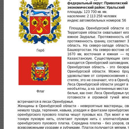
федеральный округ: Приволжский
экономический район: Уральский
площадь: 123 700 кв. км.
население: 2 113 258 человек
индекс автомобильных номеров: 56
Площадь Оренбургской области сос
Территория области охватывает юго
южное Зауралье. Протяженность об
протяженность границ составляет 
область. На северо-западе област
Башкортостан. На северо-востоке о
Герб
1670 км, восточная и южная — пр
Казахстанскую. Существующие сего
находится Оренбургский заповедник.
Оренбургская область - это бескр
Оренбургской области. Можно бро
удовольствие от соприкосновения с
степях, это не означает, что в Оренб
Леса Оренбургской области уходят в
необъятны, а на затененных местах
Флаг
белые, как снег. Леса Оренбуржья г
готовности и огромной тучей мгн
встречаются в лесах Оренбуржья.
Женщины в Оренбургской области - невероятные мастерицы, св
немало труда, терпения, навыка, усердия и фантазии оренбургски
оренбургского пухового платка чешут пуховых коз. Пух моют и че
тонкую пуховую нить, сплетают пуховую нить с хлопчатобума
оренбургского пухового платка. Середина платка - без узоров,
всевозможными узорами и зубчиками. Платок получается мягким, т