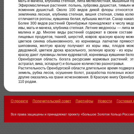
мать-и-мачеха, клубника степная, липа мелколистная, мышиный го
Эфиромасличные растения: полынь, зубровка душистая, тимьян му
ясменник душистый. Около 100 видов дикой флоры относятся 
земляника лесная, клубника степная, вишня степная, слива колюч
отличаются рогозы, кувшинка белая, кубышка желтая. Сахар накап
Более 300 видов растений Оренбуржья принадлежат к числу мед
ивы, мать-и-мачеха, клубника степная. Летние медоносы — липа 
малина и др. Многие виды растений содержат в своем составе
пищевых продуктов, тканей, шерстей, ковров: красную краску мож
цветков синяка обыкновенного, из корневища лапчатки прямос
шиповника, желтую краску получают из коры ивы, плодов можж
двудомной, цветков дрока красильного, зеленую краску - из коры
краску дают луковицы лилии кудреватой, корневища кувшинки бел
Оренбургская область богата ресурсами кормовых растений: это
астрагал, вика, эспарцет) и большое количество разнотравья.
Растительность Оренбургской области длительное время подверг
земель, рубка лесов, осушение болот, разработка полезных иск
другие оказались на грани исчезновения. В Красную книгу Оренбур
110 родам.
О проекте
Попечительский совет
Партнёры
Новости
Гостевая 
Все права защищены и принадлежат проекту «Большое Золотое Кольцо России