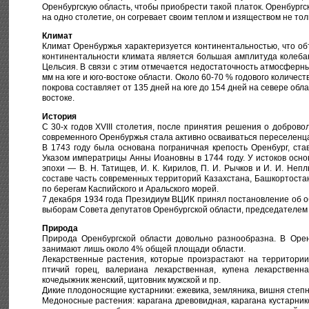
Оренбургскую область, чтобы приобрести такой платок. Оренбургс
на одно столетие, он согревает своим теплом и изяществом не тол
Климат
Климат Оренбуржья характеризуется континентальностью, что об
континентальности климата является большая амплитуда колебан
Цельсия. В связи с этим отмечается недостаточность атмосферны
мм на юге и юго-востоке области. Около 60-70 % годового количес
покрова составляет от 135 дней на юге до 154 дней на севере обл
востоке.
История
С 30-х годов XVIII столетия, после принятия решения о доброво
современного Оренбуржья стала активно осваиваться переселенца
В 1743 году была основана пограничная крепость Оренбург, с
Указом императрицы Анны Иоановны в 1744 году. У истоков осно
эпохи — В. Н. Татищев, И. К. Кирилов, П. И. Рычков и И. И. Не
составе часть современных территорий Казахстана, Башкортоста
по берегам Каспийского и Аральского морей.
7 декабря 1934 года Президиум ВЦИК принял постановление об об
выборам Совета депутатов Оренбургской области, председателем к
Природа
Природа Оренбургской области довольно разнообразна. В Орен
занимают лишь около 4% общей площади области.
Лекарственные растения, которые произрастают на территории 
птичий горец, валериана лекарственная, купена лекарственн
кочедыжник женский, щитовник мужской и пр.
Дикие плодоносящие кустарники: ежевика, земляника, вишня степна
Медоносные растения: карагана древовидная, карагана кустарник