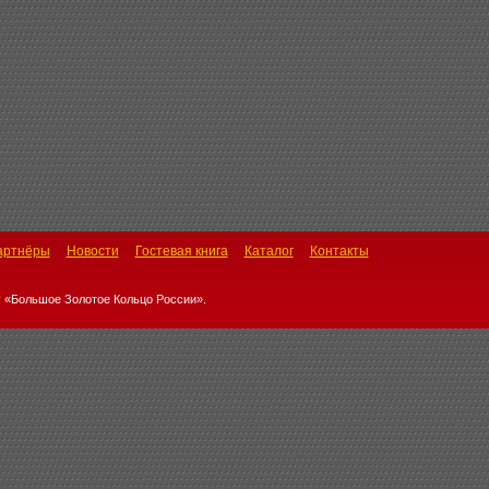
артнёры
Новости
Гостевая книга
Каталог
Контакты
 «Большое Золотое Кольцо России».