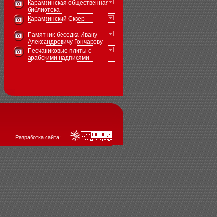
Карамзинская общественная
библиотека
Карамзинский Сквер
Памятник-беседка Ивану
Александровичу Гончарову
Песчаниковые плиты с
арабскими надписями
Разработка сайта: