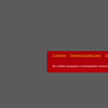
О проекте
Попечительский совет
П
Все права защищены и принадлежат проекту