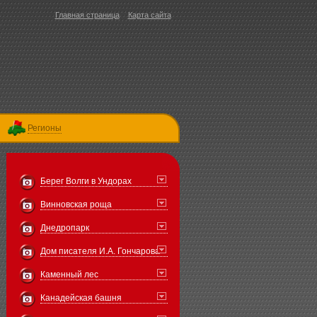
Главная страница
Карта сайта
Регионы
Берег Волги в Ундорах
Винновская роща
Днедропарк
Дом писателя И.А. Гончарова
Каменный лес
Канадейская башня