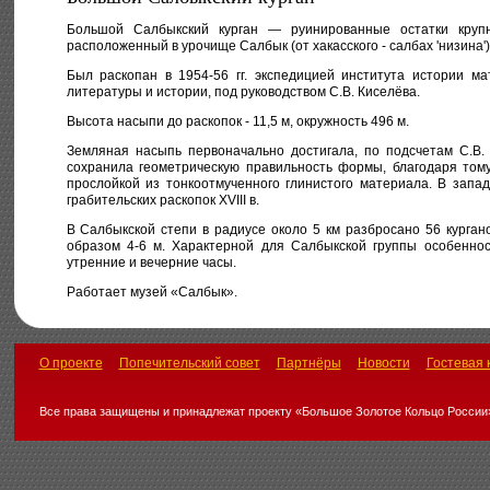
Большой Салбыкский курган — руинированные остатки крупн
расположенный в урочище Салбык (от хакасского - салбах 'низина')
Был раскопан в 1954-56 гг. экспедицией института истории ма
литературы и истории, под руководством С.В. Киселёва.
Высота насыпи до раскопок - 11,5 м, окружность 496 м.
Земляная насыпь первоначально достигала, по подсчетам С.В.
сохранила геометрическую правильность формы, благодаря тому
прослойкой из тонкоотмученного глинистого материала. В зап
грабительских раскопок XVIII в.
В Салбыкской степи в радиусе около 5 км разбросано 56 курга
образом 4-6 м. Характерной для Салбыкской группы особенно
утренние и вечерние часы.
Работает музей «Салбык».
О проекте
Попечительский совет
Партнёры
Новости
Гостевая 
Все права защищены и принадлежат проекту «Большое Золотое Кольцо России