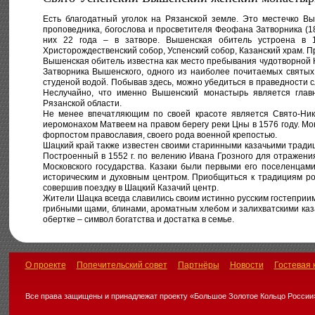
Есть благодатный уголок на Рязанской земле. Это местечко В
проповедника, богослова и просветителя Феофана Затворника (18
них 22 года – в затворе. Вышенская обитель устроена в 1
Христорождественский собор, Успенский собор, Казанский храм. 
Вышенская обитель известна как место пребывания чудотворной
Затворника Вышенского, одного из наиболее почитаемых святых
студеной водой. Побывав здесь, можно убедиться в праведности
Неслучайно, что именно Вышенский монастырь является гла
Рязанской области.
Не менее впечатляющим по своей красоте является Свято-Ник
иеромонахом Матвеем на правом берегу реки Цны в 1576 году. Мо
форпостом православия, своего рода военной крепостью.
Шацкий край также известен своими старинными казачьими традиц
Построенный в 1552 г. по велению Ивана Грозного для отражени
Московского государства. Казаки были первыми его поселенцами
историческим и духовным центром. Приобщиться к традициям рос
совершив поездку в Шацкий Казачий центр.
Жители Шацка всегда славились своим истинно русским гостепри
грибными щами, блинами, ароматным хлебом и залихватскими каз
обертке – символ богатства и достатка в семье.
О проекте
Попечительский совет
Партнёры
Новости
Гостевая 
Все права защищены и принадлежат проекту «Большое Золотое Кольцо России