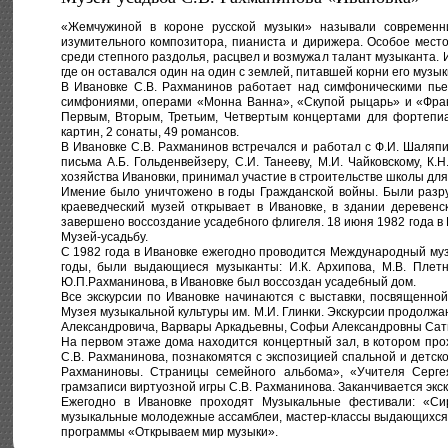
«Жемчужиной в короне русской музыки» называли современн
изумительного композитора, пианиста и дирижера. Особое мест
среди степного раздолья, расцвел и возмужал талант музыканта.
где он оставался один на один с землей, питавшей корни его музык
В Ивановке С.В. Рахманинов работает над симфоническими пье
симфониями, операми «Монна Ванна», «Скупой рыцарь» и «Фран
Первым, Вторым, Третьим, Четвертым концертами для фортепиа
картин, 2 сонаты, 49 романсов.
В Ивановке С.В. Рахманинов встречался и работал с Ф.И. Шаляпи
письма А.Б. Гольденвейзеру, С.И. Танееву, М.И. Чайковскому, К.
хозяйства Ивановки, принимал участие в строительстве школы для
Имение было уничтожено в годы Гражданской войны. Были разру
краеведческий музей открывает в Ивановке, в здании деревенс
завершено воссоздание усадебного флигеля. 18 июня 1982 года в 
Музей-усадьбу.
С 1982 года в Ивановке ежегодно проводится Международный му
годы, были выдающиеся музыканты: И.К. Архипова, М.В. Плетне
Ю.П.Рахманинова, в Ивановке был воссоздан усадебный дом.
Все экскурсии по Ивановке начинаются с выставки, посвященной
Музея музыкальной культуры им. М.И. Глинки. Экскурсии продолжа
Александровича, Варвары Аркадьевны, Софьи Александровны Сат
На первом этаже дома находится концертный зал, в котором про
С.В. Рахманинова, познакомятся с экспозицией спальной и детск
Рахманиновы. Страницы семейного альбома», «Учителя Серг
грамзаписи виртуозной игры С.В. Рахманинова. Заканчивается экск
Ежегодно в Ивановке проходят Музыкальные фестивали: «Си
музыкальные молодежные ассамблеи, мастер-классы выдающихся 
программы «Открываем мир музыки».