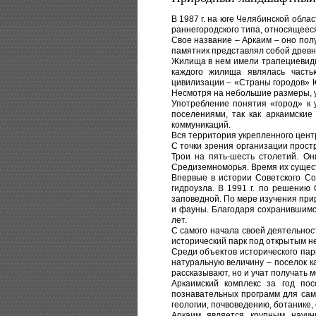
В 1987 г. на юге Челябинской обл
раннегородского типа, относящееся
Свое название – Аркаим – оно полу
памятник представлял собой древни
Жилища в нем имели трапециевидну
каждого жилища являлась часть
цивилизации – «Страны городов» 
Несмотря на небольшие размеры, 
Употребление понятия «город» к 
поселениями, так как аркаимски
коммуникаций.
Вся территория укрепленного цент
С точки зрения организации прост
Трои на пять-шесть столетий. Он
Средиземноморья. Время их сущес
Впервые в истории Советского Со
гидроузла. В 1991 г. по решени
заповедной. По мере изучения при
и фауны. Благодаря сохранившимс
лет.
С самого начала своей деятельнос
исторический парк под открытым н
Среди объектов исторического пар
натуральную величину – поселок к
рассказывают, но и учат получать м
Аркаимский комплекс за год по
познавательных программ для сам
геологии, почвоведению, ботанике,
Аркаим является крупным научн