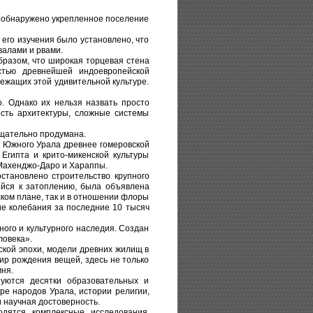
о обнаружено укрепленное поселение
 его изучения было установлено, что
валами и рвами.
бразом, что широкая торцевая стена
стью древнейшей индоевропейской
ежащих этой удивительной культуре.
. Однако их нельзя назвать просто
сть архитектуры, сложные системы
тщательно продумана.
ы Южного Урала древнее гомеровской
Египта и крито-микенской культуры
Махенджо-Даро и Хараппы.
становлено строительство крупного
ейся к затоплению, была объявлена
ском плане, так и в отношении флоры
е колебания за последние 10 тысяч
ого и культурного наследия. Создан
ловека».
ской эпохи, модели древних жилищ в
ир рождения вещей, здесь не только
мня.
уются десятки образовательных и
ре народов Урала, истории религии,
и научная достоверность.
дятся комплексные исследования,