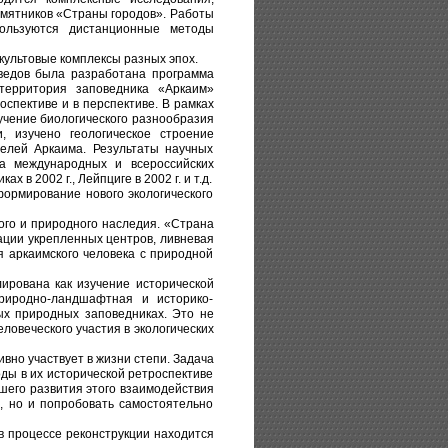
амятников «Страны городов». Работы
спользуются дистанционные методы
культовые комплексы разных эпох.
оведов была разработана программа
территория заповедника «Аркаим»
спективе и в перспективе. В рамках
учение биологического разнообразия
, изучено геологическое строение
елей Аркаима. Результаты научных
а международных и всероссийских
 в 2002 г., Лейпциге в 2002 г. и т.д.
формирование нового экологического
ого и природного наследия. «Страна
ации укрепленных центров, ливневая
я аркаимского человека с природной
ирована как изучение исторической
природно-ландшафтная и историко-
ых природных заповедниках. Это не
ловеческого участия в экологических
вно участвует в жизни степи. Задача
ды в их исторической ретроспективе
шего развития этого взаимодействия
а, но и попробовать самостоятельно
в процессе реконструкции находится