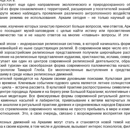
ца XIX в.
утствует еще одно направление экологического и природоохранного об
ой из форм ознакомления с территорией, расширения у посетителей знаний
руте можно наблюдать проявления различного антропогенного воздейств
вание режима ее использования. Аркаим сегодня – не только научный ц
ники, изучение которых зачастую приносит больше вопросов, чем ответов, А
о посещают музей-заповедник с целью найти истину или просветление
вечество так и не нашло ответов на многие «главные» вопросы. И эти
кой эпохи – индоиранская религиозная система, в которой начиналось форм
древнейшей из ныне существующих религий. В современном мире число его 
ий зороастрийские религиозные представления получили широчайшее рас
ияние на религиозные представления иудаизма, христианства, ислама, север
упает как один из центров современной религиозной деятельности, обр
ский туризм» как своеобразная форма современного паломничества начался
трологом Тамарой Глоба. Ее многочисленные выступления в средств
каиму в среде новых религиозных движений.
ителей приводятся на Аркаим своими духовными поисками. Культовая де
 времени. Ключевым событием годового цикла является летнее солнцестоя
о цикла – встреча рассвета. В культовой практике распространены символич
центре городища Аркаим и на берегу реки Большой Караганки; коллективны
льные медитации. Все фиксируемые формы современной ритуальной деяте
 каменных насыпей и лабиринтов, привязывание к ветвям матерчатых ле
аналогии в ритуальной практике древних и средневековых народов Евразии
 со стремлением современного человека не просто пребывать в мире и измен
оотношения. Это, в свою очередь, связано с возрождением восприятия пр
иозных движений на Аркаиме могут стать и становятся новой темой нау
 к своим корням, в том числе и духовным, вызывает интерес психологов, фи