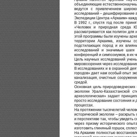
объединяющие естественнонаучные
ведутся с привлечением широко
исследований – дешифрирование а
Экспедиции Центра «Аркаим» кажды
В 1992 г., спустя год после при
«Человек и природная среда Юж
рассматривается как полигон для 
этой программы были изучены архе
территории Аркаима, изучены с
подстилающих пород и их влияни
исследований и значимые шаги 
конференций и симпозиумов, в их чис
Цель научных исследований учены
мировоззрения через исследования
В исследованиях и в охранной дея
городов» дает нам особый опыт эк
канализация, очистные сооружени
средой.
Основная цель природоведческих 
экологии Урало-Казахстанской с
археологическая» задает принцип
просто исследование состояния и д
процессах.
На протяжении тысячелетий человек
исторической экологии – раскрыть
и перспективе так, чтобы увидеть
через призму исторического опыт
изготовить глиняный горшок, сплест
На Аркаиме полностью восстановле