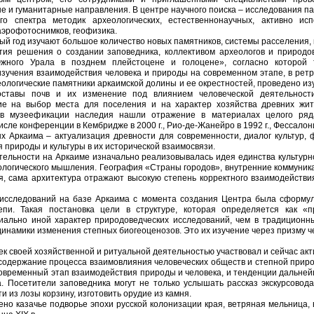
 и гуманитарные направления. В центре научного поиска – исследования п
го спектра методик археологических, естественнонаучных, активно и
эрофотоснимков, геофизика.
й год изучают большое количество новых памятников, системы расселения, 
нятия решения о создании заповедника, коллективом археологов и природ
ного Урала в позднем плейстоцене и голоцене», согласно которой 
изучения взаимодействия человека и природы на современном этапе, в ретро
ологические памятники аркаимской долины и ее окрестностей, проведено из
оставы почв и их изменение под влиянием человеческой деятельности
е на выбор места для поселения и на характер хозяйства древних жит
в музеефикации наследия нашли отражение в материалах целого ряд
ле конференции в Кембридже в 2000 г., Рио-де-Жанейро в 1992 г., Фессалониках
х Аркаима – актуализация древности для современности, диалог культур, 
 природы и культуры в их исторической взаимосвязи.
тельности на Аркаиме изначально реализовывалась идея единства культурн
ологического мышления. География «Страны городов», внутренние коммуник
я, сама архитектура отражают высокую степень корректного взаимодействи
исследований на базе Аркаима с момента создания Центра была сформул
тепи. Такая постановка цели в структуре, которая определяется как «
иально иной характер природоведческих исследований, чем в традиционн
инамики изменения степных биогеоценозов. Это их изучение через призму че
 своей хозяйственной и ритуальной деятельностью участвовал и сейчас акти
 содержание процесса взаимовлияния человеческих обществ и степной приро
 современный этап взаимодействия природы и человека, и тенденции дальней
а. Посетители заповедника могут не только услышать рассказ экскурсовод
и из лозы корзину, изготовить орудие из камня.
но казачье подворье эпохи русской колонизации края, ветряная мельница, 