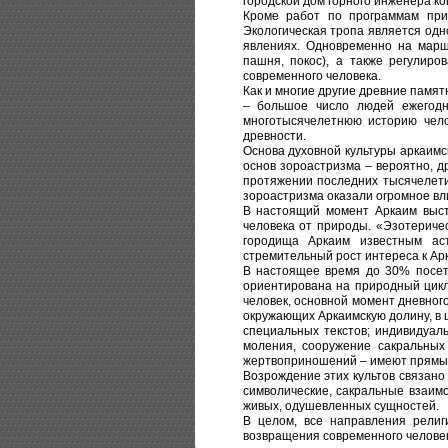
городской дом горного инженера кон
Кроме работ по программам прис
Экологическая тропа является одн
явлениях. Одновременно на марш
пашня, покос), а также регулиро
современного человека.
Как и многие другие древние памят
– большое число людей ежегодн
многотысячелетнюю историю чело
древности.
Основа духовной культуры аркаимс
основ зороастризма – вероятно, 
протяжении последних тысячелет
зороастризма оказали огромное вл
В настоящий момент Аркаим выст
человека от природы. «Эзотериче
городища Аркаим известным ас
стремительный рост интереса к Ар
В настоящее время до 30% посет
ориентирована на природный цикл
человек, основной момент дневног
окружающих Аркаимскую долину, в 
специальных текстов; индивидуа
моления, сооружение сакральных
жертвоприношений – имеют прямые 
Возрождение этих культов связано
символические, сакральные взаим
живых, одушевленных сущностей.
В целом, все направления религ
возвращения современного человека