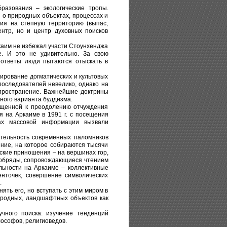
разования – экологические тропы.
 о природных объектах, процессах и
ия на степную территорию (выпас,
ентр, но и центр духовных поисков
ркаим не избежал участи Стоунхенджа
. И это не удивительно. За свою
 ответы люди пытаются отыскать в
ирование догматических и культовых
последователей невелико, однако на
пространение. Важнейшие доктрины
ного варианта буддизма.
ащенной к преодолению отчуждения
 на Аркаиме в 1991 г. с посещения
ах массовой информации вызвали
ятельность современных паломников
ние, на которое собираются тысячи
еские приношения – на вершинах гор,
е обряды, сопровождающиеся чтением
льности на Аркаиме – коллективные
нточек, совершение символических
.
ять его, но вступать с этим миром в
иродных, ландшафтных объектов как
чного поиска: изучение тенденций
лософов, религиоведов.