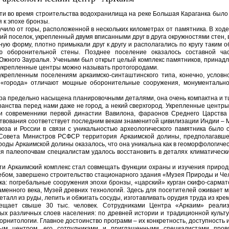
асти во время строительства водохранилища на реке Большая Караганка был
 к эпохе бронзы.
чило от горы, расположенной в нескольких километрах от памятника. В ходе
й поселок, укрепленный двумя вписанными друг в друга окружностями стен, 
ю форму, плотно примыкали друг к другу и располагались по кругу таким о
ю оборонительной стены. Позднее поселение оказалось составной ча
Южного Зауралья. Учеными был открыт целый комплекс памятников, принадл
укрепленные центры можно называть протогородами.
укрепленным поселениям аркаимско-синташтинского типа, конечно, условно
е «города» отличают мощные оборонительные сооружения, монументально
ра предельно насыщена планировочными деталями, она очень компактна и 
ранства перед нами даже не город, а некий сверхгород. Укрепленные центр
и современники первой династии Вавилона, фараонов Среднего Царства 
твования соответствует последним векам знаменитой цивилизации Индии – 
юза и России в связи с уникальностью археологического памятника было о
ю Совета Министров РСФСР территория Аркаимской долины, предполагавш
роды Аркаимской долины оказалось, что она уникальна как в геоморфологиче
я палеопочвам специалистам удалось восстановить в деталях климатически
ти Аркаимский комплекс стал совмещать функции охраны и изучения природн
ебом, завершено строительство стационарного здания «Музея Природы и Че
ка: погребальные сооружения эпохи бронзы, «царский» курган скифо-сармат
аменного века, Музей древних технологий. Здесь для посетителей оживает м
еталл из руды, лепить и обжигать сосуды, изготавливать орудия труда из кре
сещает свыше 30 тыс. человек. Сотрудниками Центра «Аркаим» реализ
ых различных слоев населения: по древней истории и традиционной культу
 орнитологии. Главное достоинство программ – их конкретность, доступность 
ым центром, его сотрудниками и приглашенными специалистами прово