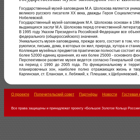
Государственный музей-заповедник М.А. Шолохова является уника
великого русского писателя ХХ века, дважды Героя Социалистиче
Нобелевской.
Государственный музей-заповедник М.А. Шолохова основан в 198
выдающихся заслуг М.А. Шолохова перед отечественной литератур
В 1995 году Указом Президента Российской Федерации все объект
федерального (общероссийского) значения.
Уникальность музея-заповедника, прежде всего, состоит в том, чт
рукописи, письма, дома, в которых он жил, природа, хутора и стан
Коллекция музейных предметов практически полностью состоит из
более 52000 единиц хранения, из них более 25000 - основного фо
Перспективное развитие музея ведется согласно Генеральной сх
на период с 1990 до 2005 года. По функциональному и террит
планировочных зон, наиболее полно отражающих жизнь и творч
Каргинская, ст. Еланская, х. Лебяжий, х. Плешаки, х.Щебуняевский.
О проекте
Попечительский совет
Партнёры
Новости
Гостевая 
Все права защищены и принадлежат проекту «Большое Золотое Кольцо России