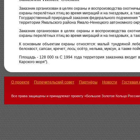
Заказник организован в целях охраны и воспроизводства охотничь
охраны перелётных птиц во время миграций и на гнездовьях, а та
Государственный природный заказник федерального подчинения "Н
территории Ямальского района Ямало-Ненецкого автономного окру
Заказник организован в целях охраны и воспроизводства охотн
охраны перелётных птиц во время миграций и на гнездовьях, а так
К основным объектам охраны относятся: малый тундряной лебедь,
белохвост, сапсан, кречет; лось; осётр, нельма, муксун, а также 
Площадь - 128 000 га С 1994 года территория заказника входит 
Карского моря").
О проекте
Попечительский совет
Партнёры
Новости
Гостевая 
Все права защищены и принадлежат проекту «Большое Золотое Кольцо России