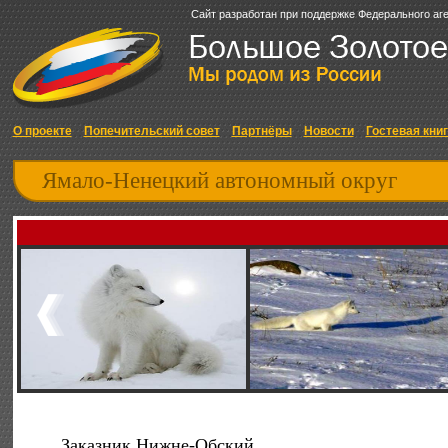
Сайт разработан при поддержке Федерального аг
О проекте
Попечительский совет
Партнёры
Новости
Гостевая кни
Ямало-Ненецкий автономный округ
Заказник Нижне-Обский