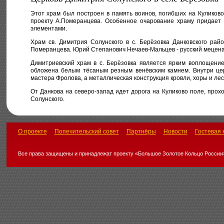
Этот храм был построен в память воинов, погибших на Куликов
проекту А.Померанцева. Особенное очарование храму придает 
элементами.
Храм св. Димитрия Солунского в с. Берёзовка Данковского рай
Померанцева. Юрий Степанович Нечаев-Мальцев - русский мецена
Димитриевский храм в с. Берёзовка является ярким воплощением
обложена белым тёсаным резным венёвским камнем. Внутри цер
мастера Фролова, а металлическая конструкция кровли, хоры и ле
От Данкова на северо-запад идет дорога на Куликово поле, прох
Солунского.
О проекте
Попечительский совет
Партнёры
Новости
Гостевая 
Все права защищены и принадлежат проекту «Большое Золотое Кольцо России