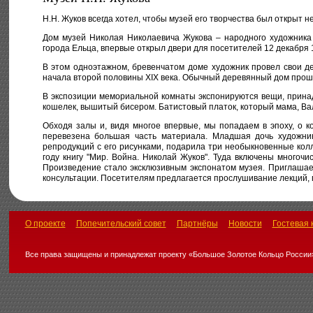
Н.Н. Жуков всегда хотел, чтобы музей его творчества был открыт не
Дом музей Николая Николаевича Жукова – народного художника
города Ельца, впервые открыл двери для посетителей 12 декабря 
В этом одноэтажном, бревенчатом доме художник провел свои де
начала второй половины XIX века. Обычный деревянный дом прошло
В экспозиции мемориальной комнаты экспонируются вещи, прина
кошелек, вышитый бисером. Батистовый платок, который мама, Вал
Обходя залы и, видя многое впервые, мы попадаем в эпоху, о к
перевезена большая часть материала. Младшая дочь художни
репродукций с его рисунками, подарила три необыкновенные кол
году книгу "Мир. Война. Николай Жуков". Туда включены многоч
Произведение стало эксклюзивным экспонатом музея. Приглашаем
консультации. Посетителям предлагается прослушивание лекций,
О проекте
Попечительский совет
Партнёры
Новости
Гостевая 
Все права защищены и принадлежат проекту «Большое Золотое Кольцо России