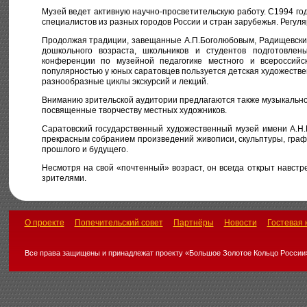
Музей ведет активную научно-просветительскую работу. С1994 го
специалистов из разных городов России и стран зарубежья. Регул
Продолжая традиции, завещанные А.П.Боголюбовым, Радищевски
дошкольного возраста, школьников и студентов подготовле
конференции по музейной педагогике местного и всероссийск
популярностью у юных саратовцев пользуется детская художестве
разнообразные циклы экскурсий и лекций.
Вниманию зрительской аудитории предлагаются также музыкально
посвященные творчеству местных художников.
Саратовский государственный художественный музей имени А.Н.
прекрасным собранием произведений живописи, скульптуры, графи
прошлого и будущего.
Несмотря на свой «почтенный» возраст, он всегда открыт навстр
зрителями.
О проекте
Попечительский совет
Партнёры
Новости
Гостевая 
Все права защищены и принадлежат проекту «Большое Золотое Кольцо России