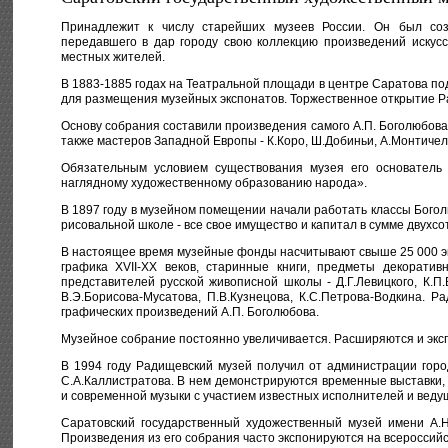
Принадлежит к числу старейших музеев России. Он был созд
передавшего в дар городу свою коллекцию произведений искусс
местных жителей.
В 1883-1885 годах на Театральной площади в центре Саратова по
для размещения музейных экспонатов. Торжественное открытие Ра
Основу собрания составили произведения самого А.П. Боголюбова и
также мастеров Западной Европы - К.Коро, Ш.Добиньи, А.Монтичел
Обязательным условием существования музея его основатель
наглядному художественному образованию народа».
В 1897 году в музейном помещении начали работать классы Бого
рисовальной школе - все свое имущество и капитал в сумме двухсо
В настоящее время музейные фонды насчитывают свыше 25 000 экс
графика XVII-XX веков, старинные книги, предметы декоратив
представителей русской живописной школы - Д.Г.Левицкого, К.П.Б
В.Э.Борисова-Мусатова, П.В.Кузнецова, К.С.Петрова-Водкина.
графических произведений А.П. Боголюбова.
Музейное собрание постоянно увеличивается. Расширяются и эк
В 1994 году Радищевский музей получил от администрации горо
С.А.Каллистратова. В нем демонстрируются временные выставки,
и современной музыки с участием известных исполнителей и веду
Саратовский государственный художественный музей имени А.Н
Произведения из его собрания часто экспонируются на всероссийс