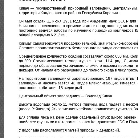
Кивач — государственный природный заповедник, центральным 
территории Кондопожского района Республики Карелия.
Он был создан 11 июня 1931 года при Академии наук СССР для 
Начиная с послевоенного времени и до сих пор, заповедник выпо
постоянно ведутся работы по изучению природных комплексов Ка
общей площадью 6 213 га.
Климат характеризуется продолжительной, значительно-морозной
Средняя продолжительность безморозного периода составляет от 
Среднегодовое количество осадков составляет около 650 мм. Коли
до 200. Среднемесячная температура января −11.4 град. С, июля 
первого до образования устойчивого снежного покрова проходит 
декабря. От начала его разрушения до полного схода в лесу прохо
На территории заповедника зарегистрировано 197 видов птиц. 
заповедника насчитывается 48 видов млекопитающих. Имеется 
постоянное обитание 18 видов рыб.
Центральный объект заповедника — Водопад Кивач.
Высота водопада около 11 метров (причём, вода падает с неско
(после Рейнского). Живописность пейзажа привлекает туристов. В
Для сплава леса на реке сделан отдельный спуск (много брёвен 
наиболее крупными в котором являются Кондопожская ГЭС и Палье
У водопада располагаются Музей природы и дендрарий.