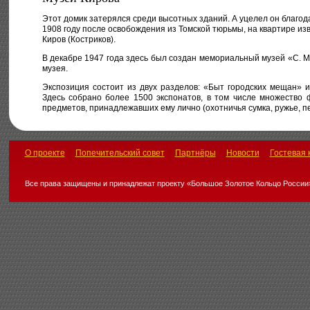
Этот домик затерялся среди высотных зданий. А уцелел он благода
1908 году после освобождения из Томской тюрьмы, на квартире из
Киров (Костриков).
В декабре 1947 года здесь был создан мемориальный музей «С. М.
музея.
Экспозиция состоит из двух разделов: «Быт городских мещан»
Здесь собрано более 1500 экспонатов, в том числе множество 
предметов, принадлежавших ему лично (охотничья сумка, ружье, пен
О проекте
Попечительский совет
Партнёры
Новости
Гостевая 
Все права защищены и принадлежат проекту «Большое Золотое Кольцо России