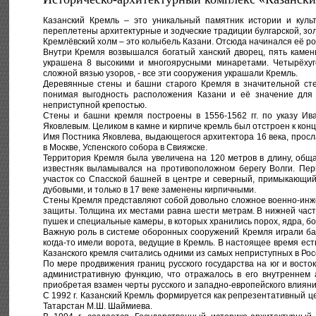
Казанский Кремль – это уникальный памятник истории и культ
переплетены архитектурные и зодческие традиции булгарской, зол
Кремлёвский холм – это колыбель Казани. Отсюда начинался её ро
Внутри Кремля возвышался богатый ханский дворец, пять каме
украшена 8 высокими и многоярусными минаретами. Четырёхуг
сложной вязью узоров, - все эти сооружения украшали Кремль.
Деревянные стены и башни старого Кремля в значительной сте
понимая выгодность расположения Казани и её значение для 
неприступной крепостью.
Стены и башни кремля построены в 1556-1562 гг. по указу Ив
Яковлевым. Целиком в камне и кирпиче кремль был отстроен к концу 
Имя Постника Яковлева, выдающегося архитектора 16 века, прос
в Москве, Успенского собора в Свияжске.
Территория Кремля была увеличена на 120 метров в длину, общ
известняк выламывался на противоположном берегу Волги. Пер
участок со Спасской башней в центре и северный, примыкающий
дубовыми, и только в 17 веке заменены кирпичными.
Стены Кремля представляют собой довольно сложное военно-инж
защиты. Толщина их местами равна шести метрам. В нижней част
пушек и специальные камеры, в которых хранились порох, ядра, боч
Важную роль в системе оборонных сооружений Кремля играли баш
когда-то имели ворота, ведущие в Кремль. В настоящее время ес
Казанского кремля считались одними из самых неприступных в Рос
По мере продвижения границ русского государства на юг и вост
административную функцию, что отражалось в его внутреннем 
приобретая взамен черты русского и западно-европейского влияни
С 1992 г. Казанский Кремль формируется как репрезентативный ц
Татарстан М.Ш. Шаймиева.