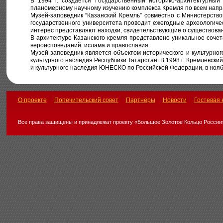
В 1994 г. создается Государственный историко-архитектурный
планомерному научному изучению комплекса Кремля по всем напр
Музей-заповедник “Казанский Кремль” совместно с Министерство
государственного университета проводит ежегодные археологич
интерес представляют находки, свидетельствующие о существовани
В архитектуре Казанского кремля представлено уникальное соче
вероисповеданий: ислама и православия.
Музей-заповедник является объектом исторического и культурно
культурного наследия Республики Татарстан. В 1998 г. Кремлевск
и культурного наследия ЮНЕСКО по Российской Федерации, в ноябре
О проекте
Попечительский совет
Партнёры
Новости
Гостевая 
Все права защищены и принадлежат проекту «Большое Золотое Кольцо России