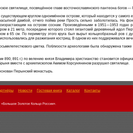
ское святилище, посвящённое главе восточнославянского пантеона богов — 
существующем круглом одноимённом острове, который находится у самого ег
 насыпной дамбой, отчего пойма реки Прость сильно заболотилась. На 
роизрастающим на острове соснам. Произведёнными в 1951—1953 годах р
ом в 21 метр, посередине которого стоял гигантский деревянный идол Пер
тром в 65 см. По периметру этого круга был вырыт кольцеобразный ров с 
использовались для разжигания кострищ. В одном из них поддерживался веч
осьмилепесткового цветка. Поблизости археологами была обнаружена также
ам 890, 891 г.) по велению князя Владимира христианство становится офици
Добрыня вместе с архиепископом Акимом Корсунянином разрушил святилище.
основан Перынский монастырь.
артнёры
Новости
Гостевая книга
Каталог
Контакты
 «Большое Золотое Кольцо России».