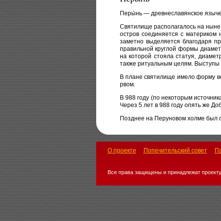
Перы́нь — древнеславянское языче
Святилище располагалось на ныне 
остров соединяется с материком
заметно выделяется благодаря п
правильной круглой формы диаметр
на которой стояла статуя, диаме
также ритуальным целям. Выступы 
В плане святилище имело форму в
рвом.
В 988 году (по некоторым источник
Через 5 лет в 988 году опять же 
Позднее на Перуновом холме был 
О проекте
Попечительский совет
П
Все права защищены и принадлежат проекту