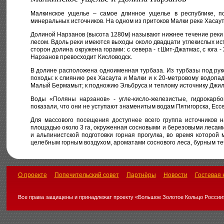
Малкинское ущелье – самое длинное ущелье в республике, по
минеральных источников. На одном из притоков Малки реке Хаса
Долиной Нарзанов (высота 1280м) называют нижнее течение реки Х
лесом. Вдоль реки имеются выходы около двадцати углекислых ист
сторон долина окружена горами: с севера - г.Шит-Джатмас, с юга 
Нарзанов превосходит Кисловодск.
В долине расположена одноименная турбаза. Из турбазы под рук
походы: к слиянию рек Хасаута и Малки и к 20-метровому водопа
Малый Бермамыт; к подножию Эльбруса и теплому источнику Джил
Воды «Поляны нарзанов» - угле-кисло-железистые, гидрокарбо
показали, что они не уступают знаменитым водам Пятигорска, Ессе
Для массового посещения доступнее всего группа источников 
площадью около 3 га, окруженная сосновыми и березовыми лесам
и альпинистской подготовки горная прогулка, во время которой
целебным горным воздухом, ароматами соснового леса, бурным те
О проекте
Попечительский совет
Партнёры
Новости
Гостевая 
Все права защищены и принадлежат проекту «Большое Золотое Кольцо России