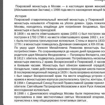
Покровский монастырь в Москве — в настоящее время женский 
(Абельмановская Застава); с 1998 года место нахождения мощей 
История
Покровский ставропигиальный женский монастырь у Покровской
монастырь назывался «Покрова на убогих домах». Царь пожалов
Москвы, находилось кладбище для погребения бездомных, бро
монастыря и была приходской.
В 1808 г. на месте обветшавшего храма (1655 г.) был построен 
построен в 1792-1798 гг. на месте обветшавшего храма 1682 г., а в
г. была построена трехъярусная колокольня. Стены и ворота 1833-
1776 г. в монастыре помещалась Духовная семинария; в XIX-XX вв
По указу царя Алексея Михайловича Романова монастырь бы
потребностями». По сохранившемуся до наших дней преданию ос
родителя царя Михаила Феодоровича — Патриарха Филарета, скон
В 1812 г. обитель подверглась разорению. Потребовалось нескольк
монастыре имелось 2 храма: Воскресенский и Покровский, 4 часов
и боевыми часами. Монастырь был обнесен каменной оградой
богадельни, также действовала церковно-приходская школа-пансио
В послереволюционный период в 1926 г. была взорвана колокольня
г. был закрыт Воскресенский храм. На месте кладбища устроен 
храмов и монастырских корпусах располагались тресты, конторы, б
В 1994 г. Священный Синод Русской Православной Церкви принял
обители. Святейшим Патриархом Московским и всея Руси Алексием
воссозданная колокольня.
В 1998 г. с Даниловского кладбища Москвы были перенесены ч
прославлена в лике местночтимых святых Московской епархии
причислена к лику общецерковно почитаемых святых .