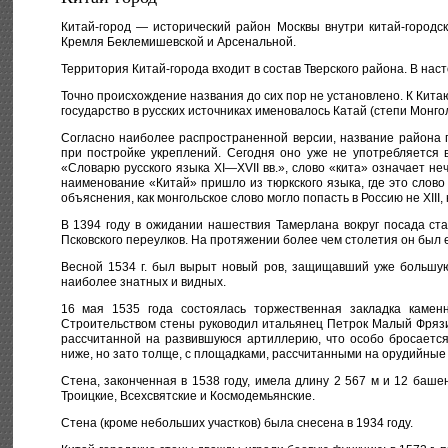
Китай-город — исторический район Москвы внутри китай-городс
Кремля Беклемишевской и Арсенальной.
Территория Китай-города входит в состав Тверского района. В на
Точно происхождение названия до сих пор не установлено. К Китаю
государство в русских источниках именовалось Катай (степи Монг
Согласно наиболее распространенной версии, название района п
при постройке укреплений. Сегодня оно уже не употребляется 
«Словарю русского языка XI—XVII вв.», слово «кита» означает неч
наименование «Китай» пришло из тюркского языка, где это слово
объяснения, как монгольское слово могло попасть в Россию не XIII, н
В 1394 году в ожидании нашествия Тамерлана вокруг посада ст
Псковского переулков. На протяжении более чем столетия он был
Весной 1534 г. был вырыт новый ров, защищавший уже большую 
наиболее знатных и видных.
16 мая 1535 года состоялась торжественная закладка каме
Строительством стены руководил итальянец Петрок Малый Фрязи
рассчитанной на развившуюся артиллерию, что особо бросается
ниже, но зато толще, с площадками, рассчитанными на орудийные
Стена, законченная в 1538 году, имела длину 2 567 м и 12 баше
Троицкие, Всехсвятские и Космодемьянские.
Стена (кроме небольших участков) была снесена в 1934 году.