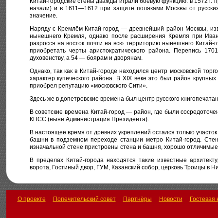
Китай-городские стены дважды играли боевую функцию: в 1572 г. п
начали) и в 1611—1612 при защите поляками Москвы от русских
значение.
Наряду с Кремлём Китай-город — древнейший район Москвы, изв
нынешнего Кремля, однако после расширения Кремля при Иване
разросся на восток почти на всю территорию нынешнего Китай-го
приобретать черты аристократического района. Перепись 170
духовенству, а 54 — боярам и дворянам.
Однако, так как в Китай-городе находился центр московской торг
характер купеческого района. В XIX веке это был район крупных 
приобрел репутацию «московского Сити».
Здесь же в допетровские времена был центр русского книгопечата
В советские времена Китай-город — район, где были сосредоточ
КПСС (ныне Администрация Президента).
В настоящее время от древних укреплений остался только участ
башни в подземном переходе станции метро Китай-город. Стена
изначальной стене пристроены стена и башня, хорошо отличимые 
В пределах Китай-города находятся такие известные архитект
ворота, Гостиный двор, ГУМ, Казанский собор, церковь Троицы в Ни
О проекте
Попечительский совет
Партнёры
Новости
Гостевая 